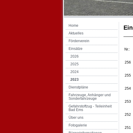
Home
Ein
Aktuelles
Förderverein
Einsätze
Nr.:
2026
256
2025
2024
255
2023
Dienstpläne
254
Fahrzeuge, Anhänger und
Sonderfahrzeuge
253
Gefahrstoffzug - Teileinheit
Bad Ems
252
Über uns
Fotogalerie
251