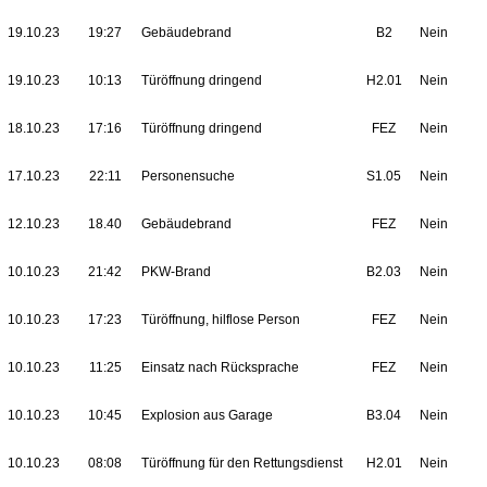
19.10.23
19:27
Gebäudebrand
B2
Nein
19.10.23
10:13
Türöffnung dringend
H2.01
Nein
18.10.23
17:16
Türöffnung dringend
FEZ
Nein
17.10.23
22:11
Personensuche
S1.05
Nein
12.10.23
18.40
Gebäudebrand
FEZ
Nein
10.10.23
21:42
PKW-Brand
B2.03
Nein
10.10.23
17:23
Türöffnung, hilflose Person
FEZ
Nein
10.10.23
11:25
Einsatz nach Rücksprache
FEZ
Nein
10.10.23
10:45
Explosion aus Garage
B3.04
Nein
10.10.23
08:08
Türöffnung für den Rettungsdienst
H2.01
Nein