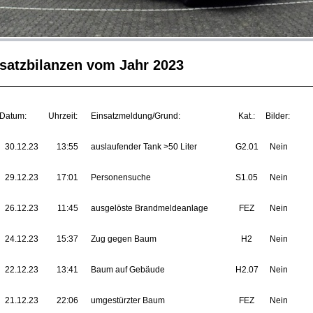
satzbilanzen vom Jahr 2023
Datum:
Uhrzeit:
Einsatzmeldung/Grund:
Kat.:
Bilder:
30.12.23
13:55
auslaufender Tank >50 Liter
G2.01
Nein
29.12.23
17:01
Personensuche
S1.05
Nein
26.12.23
11:45
ausgelöste Brandmeldeanlage
FEZ
Nein
24.12.23
15:37
Zug gegen Baum
H2
Nein
22.12.23
13:41
Baum auf Gebäude
H2.07
Nein
21.12.23
22:06
umgestürzter Baum
FEZ
Nein