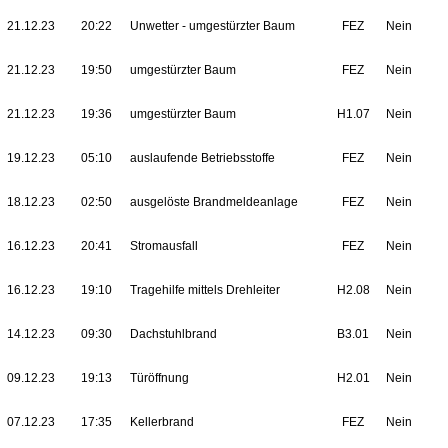
21.12.23
20:22
Unwetter - umgestürzter Baum
FEZ
Nein
21.12.23
19:50
umgestürzter Baum
FEZ
Nein
21.12.23
19:36
umgestürzter Baum
H1.07
Nein
19.12.23
05:10
auslaufende Betriebsstoffe
FEZ
Nein
18.12.23
02:50
ausgelöste Brandmeldeanlage
FEZ
Nein
16.12.23
20:41
Stromausfall
FEZ
Nein
16.12.23
19:10
Tragehilfe mittels Drehleiter
H2.08
Nein
14.12.23
09:30
Dachstuhlbrand
B3.01
Nein
09.12.23
19:13
Türöffnung
H2.01
Nein
07.12.23
17:35
Kellerbrand
FEZ
Nein