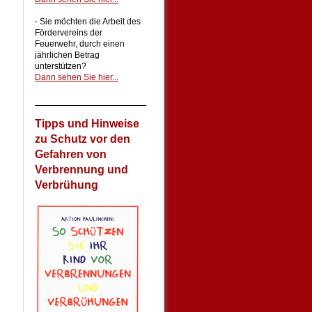
- Sie möchten die Arbeit des
Fördervereins der
Feuerwehr, durch einen
jährlichen Betrag
unterstützen?
Dann sehen Sie hier...
Tipps und Hinweise
zu Schutz vor den
Gefahren von
Verbrennung und
Verbrühung