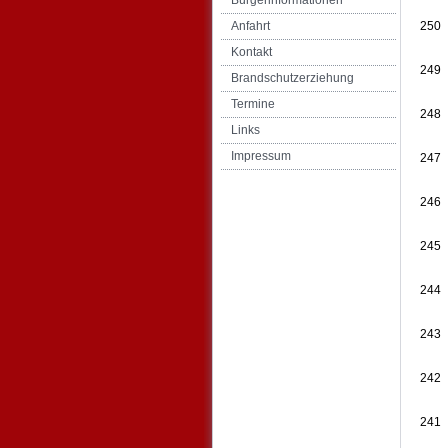
Bürgerinformationen
Anfahrt
250
Kontakt
249
Brandschutzerziehung
Termine
248
Links
Impressum
247
246
245
244
243
242
241