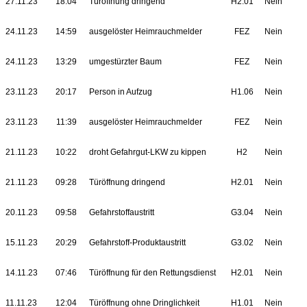
27.11.23
18:04
Türöffnung dringend
H2.01
Nein
24.11.23
14:59
ausgelöster Heimrauchmelder
FEZ
Nein
24.11.23
13:29
umgestürzter Baum
FEZ
Nein
23.11.23
20:17
Person in Aufzug
H1.06
Nein
23.11.23
11:39
ausgelöster Heimrauchmelder
FEZ
Nein
21.11.23
10:22
droht Gefahrgut-LKW zu kippen
H2
Nein
21.11.23
09:28
Türöffnung dringend
H2.01
Nein
20.11.23
09:58
Gefahrstoffaustritt
G3.04
Nein
15.11.23
20:29
Gefahrstoff-Produktaustritt
G3.02
Nein
14.11.23
07:46
Türöffnung für den Rettungsdienst
H2.01
Nein
11.11.23
12:04
Türöffnung ohne Dringlichkeit
H1.01
Nein