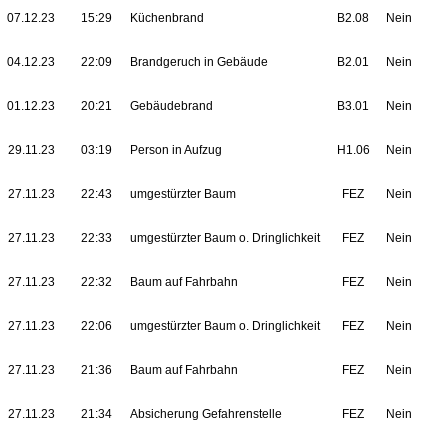
07.12.23
15:29
Küchenbrand
B2.08
Nein
04.12.23
22:09
Brandgeruch in Gebäude
B2.01
Nein
01.12.23
20:21
Gebäudebrand
B3.01
Nein
29.11.23
03:19
Person in Aufzug
H1.06
Nein
27.11.23
22:43
umgestürzter Baum
FEZ
Nein
27.11.23
22:33
umgestürzter Baum o. Dringlichkeit
FEZ
Nein
27.11.23
22:32
Baum auf Fahrbahn
FEZ
Nein
27.11.23
22:06
umgestürzter Baum o. Dringlichkeit
FEZ
Nein
27.11.23
21:36
Baum auf Fahrbahn
FEZ
Nein
27.11.23
21:34
Absicherung Gefahrenstelle
FEZ
Nein