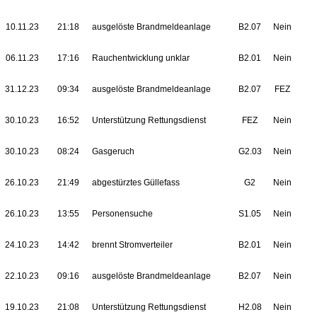
10.11.23
21:18
ausgelöste Brandmeldeanlage
B2.07
Nein
06.11.23
17:16
Rauchentwicklung unklar
B2.01
Nein
31.12.23
09:34
ausgelöste Brandmeldeanlage
B2.07
FEZ
30.10.23
16:52
Unterstützung Rettungsdienst
FEZ
Nein
30.10.23
08:24
Gasgeruch
G2.03
Nein
26.10.23
21:49
abgestürztes Güllefass
G2
Nein
26.10.23
13:55
Personensuche
S1.05
Nein
24.10.23
14:42
brennt Stromverteiler
B2.01
Nein
22.10.23
09:16
ausgelöste Brandmeldeanlage
B2.07
Nein
19.10.23
21:08
Unterstützung Rettungsdienst
H2.08
Nein